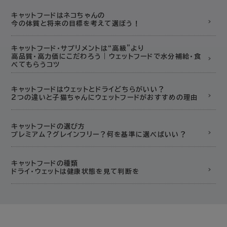
キャットフードはネコちゃんの
ニンナナンナ デリカ
ハーロウブレンド
今の体質と将来の目標を考えて選ぼう！
バイオガンス
バッチフラワー
パピヨン
キャットフード・サプリメントは“高級”より
高品質・高力価にこだわろう｜ウェットフードで水分補給・食
プレスティージ
フォルツァ10
マインドアップ
べてもらうコツ
メディキャット・ドッグ
ヤラー
リリーズキッチン
キャットフードはウェットとドライどちらがいい？
2つの違いと子猫ちゃんにウェットフードがおすすめの理由
ルーシーペットプロダクツ
ワイルドランド
その他
キャットフードの選び方
プレミアム？グレインフリー？何を基準に選べばいい？
キャットフードの種類
ドライ・ウェットは健康状態を見て判断を