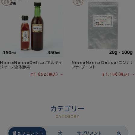
NinnaNannaDelica/アルティ
NinnaNannaDelica/ニンナナ
ジャーノ液体酵素
ンナ・ブースト
¥1,652
(税込)
～
¥1,196
(税込)
～
カテゴリー
CATEGORY
猫＆フェレット
犬
サプリメント
水