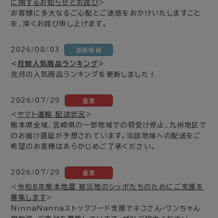
に関するお知らせとお詫び
>
お客様に多大なるご心配とご迷惑をおかけいたしますこと
を、深くお詫び申し上げます。
2026/08/03
更新情報
<
月間人気商品ランキング
>
先月の人気商品ランキングを更新しました！
2026/07/29
重要
<
ヤマト運輸 配送状況
>
熊本県全域、宮崎県の一部地域での荷受け停止、九州地区で
のお届け遅延が予想されています。当該地域への配送をご
希望のお客様はあらかじめご了承ください。
2026/07/29
重要
<
令和８年熊本地震 被災地のシッポたちのためにご支援を
募集します
>
NinnaNannaストックフード支援でネコさん・ワンちゃん