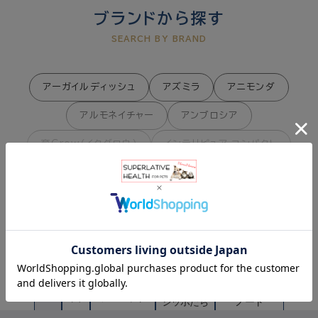
ブランドから探す
SEARCH BY BRAND
アーガイルディッシュ
アズミラ
アニモンダ
アルモネイチャー
アンブロシア
育Grow（イクグロウ）
インテリピュア コンパクト
ACM
オーラバイオ
協和コーポレーション
もっと見る
クプレラ
クート
サーフセラ
C&R
ジーランディア
シェフ
ソウルメイト
ナンナさんのコラム
COLUMN
タヒボNFD
つくば保健食品
テラカニス＆テラフェリス
トリロジー
全ての
ナンナさんの
猫
犬
フェレット
シッポたち
ノート
ナチュラルコード
ナチュラルバランス
ニャッパ