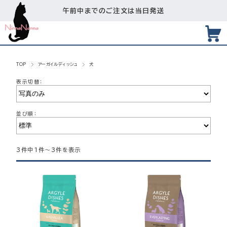
午前中までのご注文は当日発送
TOP
アーガイルディッシュ
犬
表示切替：
並び順：
3件中1件～3件を表示