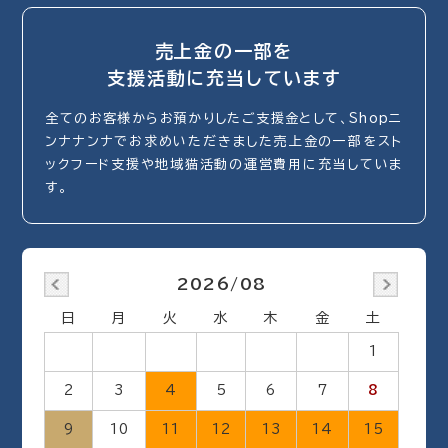
売上金の一部を
支援活動に充当しています
全てのお客様からお預かりしたご支援金として、Shopニ
ンナナンナでお求めいただきました売上金の一部をスト
ックフード支援や地域猫活動の運営費用に充当していま
す。
2026/08
日
月
火
水
木
金
土
1
2
3
4
5
6
7
8
9
10
11
12
13
14
15