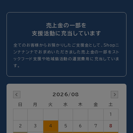
売上金の一部を
支援活動に充当しています
全てのお客様からお預かりしたご支援金として、Shopニ
ンナナンナでお求めいただきました売上金の一部をスト
ックフード支援や地域猫活動の運営費用に充当していま
す。
2026/08
日
月
火
水
木
金
土
1
2
3
4
5
6
7
8