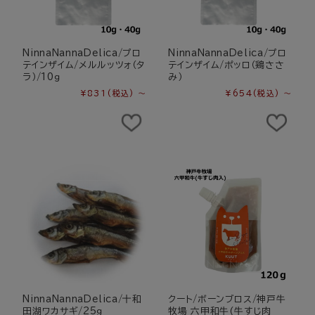
NinnaNannaDelica/プロ
NinnaNannaDelica/プロ
テインザイム/メルルッツォ（タ
テインザイム/ポッロ（鶏ささ
ラ）/10ｇ
み）
¥831
(税込)
～
¥654
(税込)
～
NinnaNannaDelica/十和
クート/ボーンブロス/神戸牛
田湖ワカサギ/25ｇ
牧場 六甲和牛(牛すじ肉