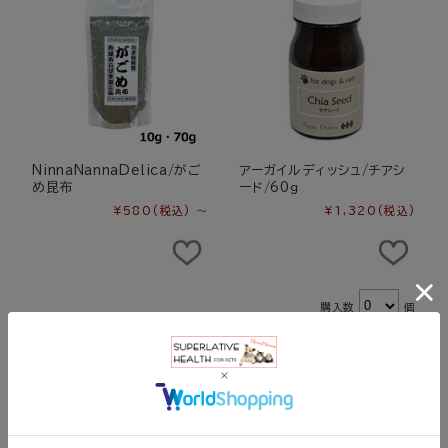
NinnaNannaDelica/がご
アーガイルディッシュ/チアシ
め昆布
ード/60ｇ
¥580
(税込)
～
¥1,320
(税込)
購入数
個