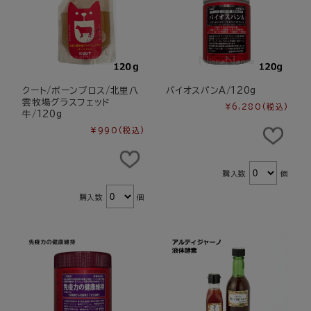
クート/ボーンブロス/北里八
バイオスパンA/120g
雲牧場グラスフェッド
¥6,280
(税込)
牛/120g
¥990
(税込)
購入数
個
購入数
個