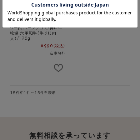
クート/ボーンブロス/神戸牛
牧場 六甲和牛(牛すじ肉
入)/120g
¥990
(税込)
在庫切れ
15件中1件～15件を表示
無料相談を承っています