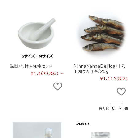
磁製/乳鉢＋乳棒セット
NinnaNannaDelica/十和
田湖ワカサギ/25ｇ
¥1,469
(税込)
～
¥1,112
(税込)
購入数
個