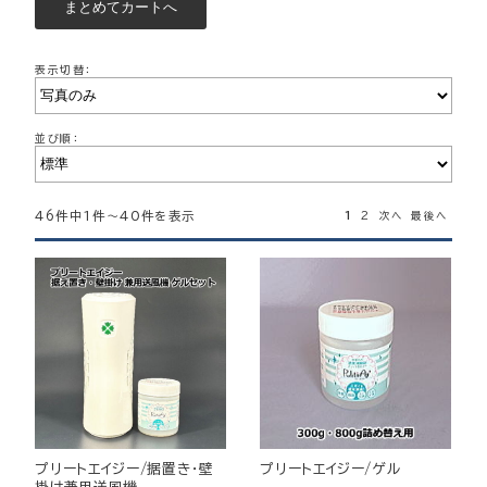
表示切替：
並び順：
46件中1件～40件を表示
1
2
次へ
最後へ
プリートエイジー/据置き・壁
プリートエイジー/ゲル