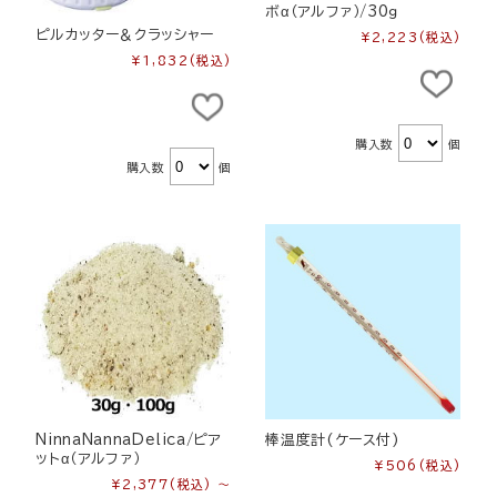
ボα（アルファ）/30ｇ
ピルカッター＆クラッシャー
¥2,223
(税込)
¥1,832
(税込)
購入数
個
購入数
個
NinnaNannaDelica/ピア
棒温度計(ケース付)
ットα（アルファ）
¥506
(税込)
¥2,377
(税込)
～