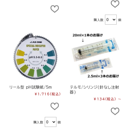
購入数
個
リール型 pH試験紙/5m
テルモ/シリンジ(針なし注射
器)
¥1,716
(税込)
¥134
(税込)
～
購入数
個