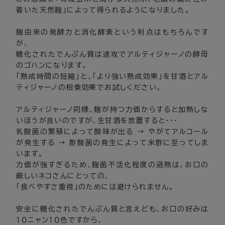
着いた天然麹」によって得られるようになりました。
麹由来の発酵力と消化酵素という利点はもちろんです
が、
糖化されたでんぷん質は速攻でアルティジャーノの酵母
のゴハンになります。
「熟成時間の短縮」と、「より強い熟成効果」を甘酒とアル
ティジャーノの相乗効果でお試しください。
アルティジャーノ同様、麹が持つ力価からすると加熱しな
いほうが良いのですが、生甘酒を放置すると・・・
乳酸菌の繁殖によって酸味が出る → やがてアルコール
が発生する → 酢酸菌の発生によって米酢に至ってしま
います。
力価が強すぎるため、麹菌不活化程度の過熱は、お口の
厳しいネコさんにとっての、
「食べやすさ重視」のためには避けられません。
安全に糖化されたでんぷん質と言えども、お口の好みは
１０ニャン１０色ですから、