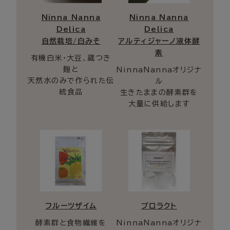
Ninna Nanna
Ninna Nanna
Delica
Delica
自然栽培/白みそ
アルティジャーノ液体酵
素
有機白米・大豆、蔵つき
麹と
NinnaNannaオリジナ
天然水のみで作られた伝
ル
統食品
生きたままの酵素群を
大量に供給します
フルーツザイム
プロラクト
酵素群と食物繊維を
NinnaNannaオリジナ