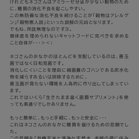
けれどもネコさんはアミラーゼ分泌が少ない動物のため
に、糖質の消化不良を起こしやすい。
この無防備な消化不良を続けることが「穀物はアレルゲ
ン」「穀物悪人説」といった誤解の元凶となります。
でもね、所詮無理なのですヨ。
個体差を埋められないキャットフードに完ぺきを求める
こと自体が・・・＞＜；
ネコさんのおなかのほとんどを支配しているのは、善玉
菌ではなく日和見菌です。
消化しにくいことを理由に細菌叢のゴハンである炭水化
物を減らすあるいは排除するために、
善玉菌が育たない環境を人為的に作り出してしまってい
ます。
これではいくら「生きたまま届く菌類サプリメント」を使
っても素通りでしかありません。
もっと簡単に、もっと手軽に、もっと安全に・・・
これはネコさんのおなかに糖質を届けるための悲願でし
た。
この悲願を「有機玄米と清浄な天然水、老舗の蔵に住み