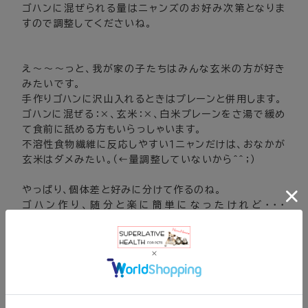
ゴハンに混ぜられる量はニャンズのお好み次第となりま
すので調整してくださいね。
え～～～っと、我が家の子たちはみんな玄米の方が好き
みたいです。
手作りゴハンに沢山入れるときはプレーンと併用します。
ゴハンに混ぜる：×、玄米：×、白米プレーンをさ湯で緩め
て食前に舐める方もいらっしゃいます。
不溶性食物繊維に反応しやすい１ニャンだけは、おなかが
玄米はダメみたい。（←量調整していないから^^；）
やっぱり、個体差と好みに分けて作るのね。
ゴハン作り、随分と楽に簡単になったけれど・・・
(T_T)/~~~