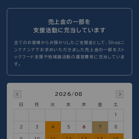
売上金の一部を
支援活動に充当しています
全てのお客様からお預かりしたご支援金として、Shopニ
ンナナンナでお求めいただきました売上金の一部をスト
ックフード支援や地域猫活動の運営費用に充当していま
す。
2026/08
日
月
火
水
木
金
土
1
2
3
4
5
6
7
8