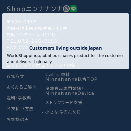
Shopニンナナンナ
〒590-0138
大阪府堺市南区鴨谷台2丁5番1
光明センタービル402号
TEL.072-295-7055
FAX.072-295-7056
ニンナナンナとは
ニンナナンナ別館
Cat’s 専科
お知らせ
NinnaNanna総合TOP
よくあるご質問
冷凍食品専門姉妹店
NinnaNannaDelica
送料・手数料
ストックフード支援
お支払い方法
小さな命のために
お客様の声