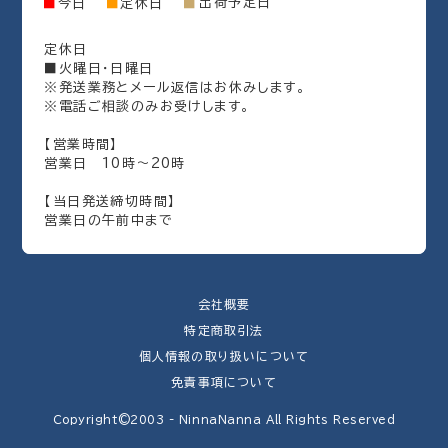
出荷予定日
■
今日
■
定休日
■
定休日
■火曜日・日曜日
※発送業務とメール返信はお休みします。
※電話ご相談のみお受けします。
【営業時間】
営業日 10時～20時
【当日発送締切時間】
営業日の午前中まで
会社概要
特定商取引法
個人情報の取り扱いについて
免責事項について
Copyright©2003 - NinnaNanna All Rights Reserved