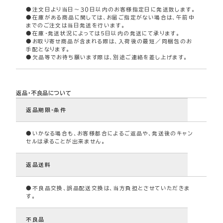
●注文日より当日～３０日以内のお客様指定日に発送致します。
●在庫がある商品に関しては、お届ご指定がない場合は、午前中
までのご注文は当日発送を行います。
●在庫・発送状況によっては５日以内の発送にて承ります。
●お取り寄せ商品が含まれる際は、入荷後の最短／同梱包のお
手配となります。
●欠品等でお待ち願います際は、別途ご連絡を差し上げます。
返品・不良品について
返品期限・条件
●いかなる場合も、お客様都合によるご返品や、発送後のキャン
セルは承ることが出来ません。
返品送料
●不良品交換、誤品配送交換は、当方負担とさせていただきま
す。
不良品