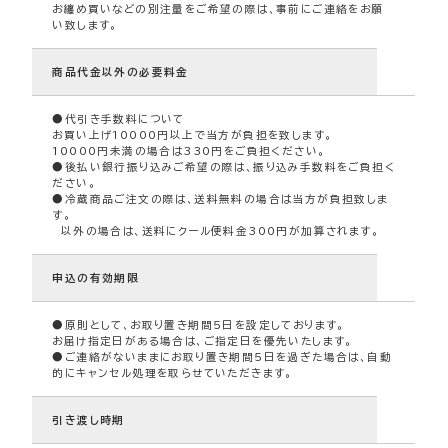
お纏め買いなどの別注量をご希望の際は、事前にご連絡をお願
い致します。
商品代金以外の必要料金
●代引き手数料について
お買い上げ10000円以上で当方が負担を致します。
10000円未満の場合は330円をご負担ください。
●後払い銀行振り込みご希望の際は、振り込み手数料をご負担く
ださい。
●冷蔵商品ご注文の際は、送料無料の場合は当方が負担致しま
す。
以外の場合は、送料にクール便料金300円が加算されます。
申込の有効期限
●原則として、お取り置き期間５日を設定しております。
お届け指定日がある場合は、ご指定日を優先いたします。
●ご連絡がないままにお取り置き期間５日を過ぎた場合は、自動
的にキャンセル処理を取らせていただきます。
引き渡し時期