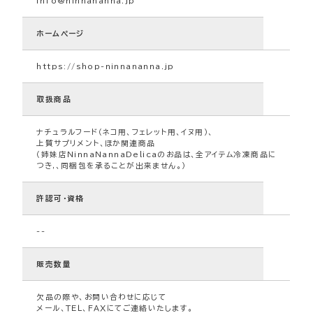
info@ninnananna.jp
ホームページ
https://shop-ninnananna.jp
取扱商品
ナチュラルフード（ネコ用、フェレット用、イヌ用）、
上質サプリメント、ほか関連商品
（姉妹店NinnaNannaDelicaのお品は、全アイテム冷凍商品に
つき,、同梱包を承ることが出来ません。）
許認可・資格
--
販売数量
欠品の際や、お問い合わせに応じて
メール、ＴＥＬ、ＦＡＸにてご連絡いたします。