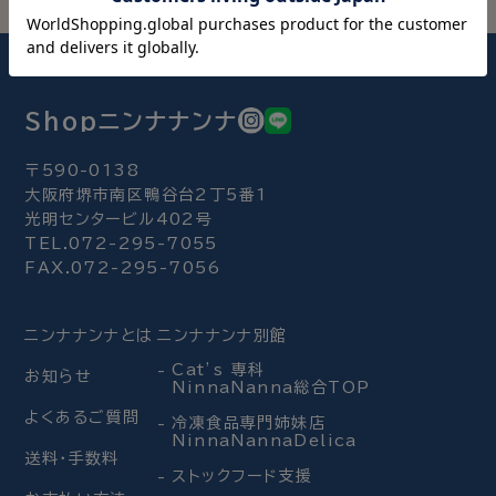
Shopニンナナンナ
〒590-0138
大阪府堺市南区鴨谷台2丁5番1
光明センタービル402号
TEL.072-295-7055
FAX.072-295-7056
ニンナナンナとは
ニンナナンナ別館
Cat’s 専科
お知らせ
NinnaNanna総合TOP
よくあるご質問
冷凍食品専門姉妹店
NinnaNannaDelica
送料・手数料
ストックフード支援