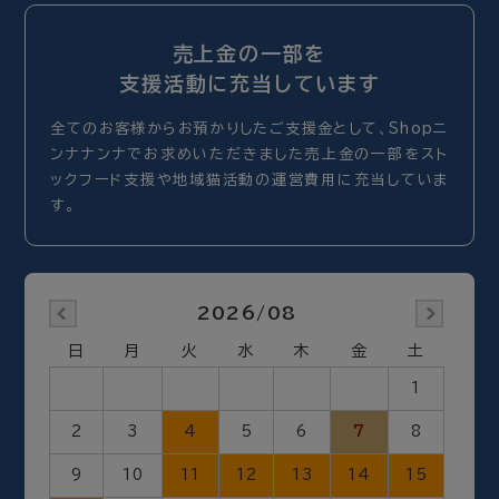
売上金の一部を
支援活動に充当しています
全てのお客様からお預かりしたご支援金として、Shopニ
ンナナンナでお求めいただきました売上金の一部をスト
ックフード支援や地域猫活動の運営費用に充当していま
す。
2026/08
日
月
火
水
木
金
土
1
2
3
4
5
6
7
8
9
10
11
12
13
14
15