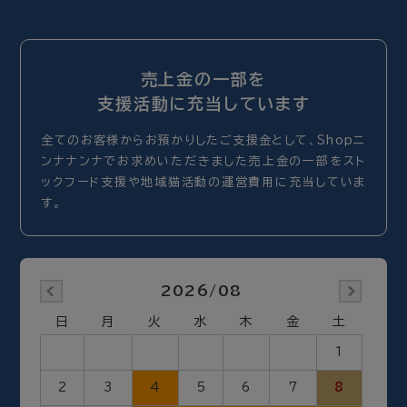
売上金の一部を
支援活動に充当しています
全てのお客様からお預かりしたご支援金として、Shopニ
ンナナンナでお求めいただきました売上金の一部をスト
ックフード支援や地域猫活動の運営費用に充当していま
す。
2026/08
日
月
火
水
木
金
土
1
2
3
4
5
6
7
8