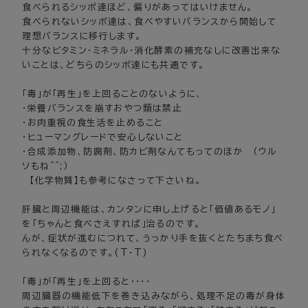
食べられるシッポ達ほど、偏りがあってはいけません。
食べられないシッポ達は、食べやすいバランスから開始して
理想バランスに移行します。
十分なビタミン・ミネラル･消化酵素の補充なしに改善出来な
いことは、どちらのシッポ達にも共通です。
「毒」が「再生」を上回ることのないように、
・栄養バランスを崩すおやつ類は禁止
・お肉重視の食生活を止めること
・ヒューマングレードで安心しないこと
・合成添加物、防腐剤、防カビ剤なんてもってのほか （ウル
ソもね^^;）
【化学物質】も参考になさって下さいね。
肝臓と周辺機能は、カンタンに申し上げると「価値あるモノ」
を「ちゃんと食べさえすれば」治るのです。
んが、症状が進むにつれて、うっかり手を抜くとたちまち食べ
られなくなるのです。(T-T)
「毒」が「再生」を上回ると・・・・
周辺臓器の機能低下を巻き込みながら、処理不足の毒が身体