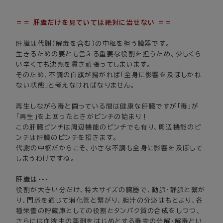
＝＝ 肝臓だけを見ていては絶対に治せない ＝＝
肝臓は代謝（解毒を含む）の中枢を担う臓器です。
生きるための要とも言える重要な役割を担うため、少しくら
い辛くても沈黙を貫き頑張ってしまいます。
そのため、不調の白旗が揚がれば「全身に影響を及ぼしかね
ない状態」と考えなければなりません。
再生しながら毒と闘っている間は健康な肝臓ですが「毒」が
「再生」を上回ったときがピンチの始まり！
この肝臓ピンチは周辺機能のピンチでも有り、周辺機能のピ
ンチは肝臓のピンチを招きます。
代謝の中枢だからこそ、小さな不調も全身に影響を及ぼして
しまうわけですね。
肝臓は・・・
役割が大きい分だけ、特大サイズの臓器で、動脈・静脈と繋が
り、門脈を通じて消化管と繋がり、胆汁の分泌はもとより、各
種栄養の貯蔵庫としての役割とタンパク質の合成をしつつ、
さらには血液中の薬剤をはじめとする毒物の分解・解毒とい