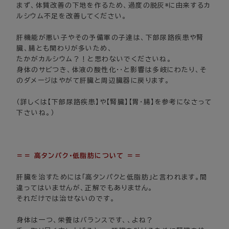
まず、体質改善の下地を作るため、過度の脱灰*に由来するカ
ルシウム不足を改善してください。
肝機能が悪い子やその予備軍の子達は、下部尿路疾患や腎
臓、腸とも関わりが多いため、
たかがカルシウム？！と思わないでくださいね。
身体のサビつき、体液の酸性化・・と影響は多岐にわたり、そ
のダメージはやがて肝臓と周辺臓器に戻ります。
（詳しくは【下部尿路疾患】や【腎臓】【胃・腸】を参考になさって
下さいね。）
＝＝ 高タンパク･低脂肪について ＝＝
肝臓を治すためには「高タンパクと低脂肪」と言われます。間
違ってはいませんが、正解でもありません。
それだけでは治せないのです。
身体は一つ、栄養はバランスです、、よね？