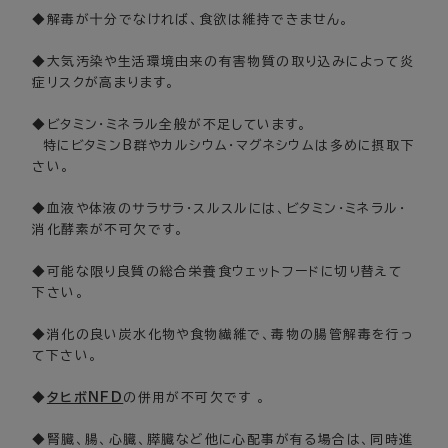
◆解毒が十分でなければ、食欲は維持できません。
◆大気汚染や生活環境由来の有害物質の取り込みによって炎
症リスクが高まります。
◆ビタミン・ミネラル全般が不足しています。
特にビタミンB群やカルシウム・マグネシウムは多めに摂取下
さい。
◆血液や体液のサラサラ・スルスルには、ビタミン・ミネラル・
消化酵素が不可欠です。
◆可能な限り良質の総合栄養食ウェットフードに切り替えて
下さい。
◆消化の良い炭水化物や食物繊維で、毒物の腸管解毒を行っ
て下さい。
◆
タヒボNFD
の併用が不可欠です 。
◆腎臓、腸、心臓、膵臓など他に心配事が有る場合は、同時進