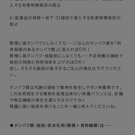
入する有害物質吸収の阻止
6：医薬品の排除＝皮下・口経由で侵入する有害物質吸収の
阻止
無理に高タンパクにしなくても・・・ごはんのタンパク源を「利
用価値のあるタンパク質」に変えればOK！
無理に高タンパク・低脂肪にしなくても・・・不足栄養の補助で
負担の排除と利用効率を上げればOK！
但し、そもそも脂肪が高すぎるごはんの場合は下げてくださ
い。
タンパク質は代謝の過程で毒物を発生しやすい栄養素です。
この自然発生する毒物を処理出来ない栄養バランスは、肝臓
や周辺機能の再生を遅らせるだけでなく
腎臓に高い負荷を掛けることを一緒に考えてくださいね。
◆タンパク質・脂肪・炭水化物（糖質＋食物繊維）は・・・