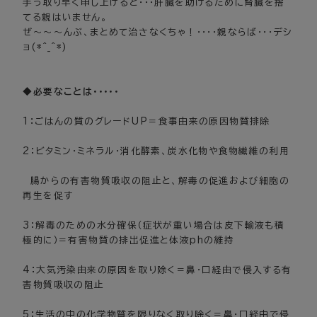
手っ取り早く申し上げると・・・肝臓を助けるために腎臓を捨
てる親はいません。
ぜ～～～んぶ、まとめて治さなくちゃ！・・・・親ならば・・・デシ
ョ(*^_^*)
◆必要なことは・・・・・
1：ごはんの質のグレードUP＝食事由来の原因物質排除
2：ビタミン・ミネラル･消化酵素、炭水化物や食物繊維の利用
腸からの有害物質吸収の阻止と、解毒の促進および細胞の
再生を促す
3：解毒のための水分確保（症状が重い場合は皮下輸液も積
極的に）＝有害物質の排出促進と体液phの維持
4：大気汚染由来の原因を取り除く＝鼻・口経由で侵入する有
害物質吸収の阻止
5：生活の中の化学物質を限りなく取り除く＝鼻・口経由で侵