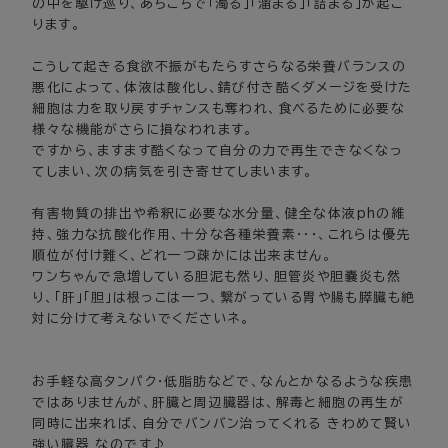
の中を駆け巡り、あちこちで「濁る」「溜まる」「詰まる」が起こ
ります。
こうして起きる食欲不振がもたらすさらなる栄養バランスの
悪化によって、体液は酸化し、錆び付き酷くダメージを受けた
細胞は力を取り戻すチャンスも奪われ、食べるために必要な
様々な機能がさらに損なわれます。
ですから、ますます酷くなって自分の力で再生できなくなっ
てしまい、次の病気を引き寄せてしまいます。
有害物質の排出や希釈に必要な水分量、健全な体液phの維
持、強力な抗酸化作用、十分な各種栄養素・・・、これらは優先
順位が付け難く、どれ一つ疎かには出来ません。
ワンちゃんで急増している胆泥も然り、胆管炎や胆嚢炎も然
り、「肝」「胆」は根っこは一つ、繋がっている胃や腸も膵臓も絶
対に分けて考えないでくださいネ。
お手軽な高タンパク・低脂肪などで、なんとかなるような疾患
ではありませんが、肝臓と周辺臓器は、解毒と細胞の再生が
同時に出来れば、自分でバンバン治ってくれる きわめて賢い
強い臓器 なのです♪