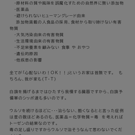
・原材料の質や風味を誤魔化すための自然界に無い添加物
・医薬品
・避けられないヒューマングレード由来
添加物満載の人食品の採用、食材から取り除けない有害
物質
・大気汚染由来の有害物質
・生活環境由来の有害物質
・不足栄養素を顧みない 食事 や おやつ
・遺伝的原因
・他疾患の影響
全てが「心配ないわ！OK！！」というお家は皆無です。 も
ちろん、我が家も(T-T)
白旗を揚げるまではひたすら我慢する臓器ですから、白旗予
備軍のシッポ達も多いのです。
ウルソを続けるほどに・・・治らない、酷くなるとと言った症例
は星の数ほどあるのも、医薬品＝化学物質＝毒 を考えれば
トーゼンの結果なのです。
毒の足し盛りですからウルソで治そうなんて思わないでくだ