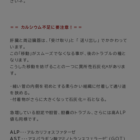
さいネ。
＝＝ カルシウム不足に要注意！＝＝
肝臓と周辺臓器は、「受け取り」と 「 送り出し」 でかかわって
います。
この「移動」がスムーズでなくなる事が、後のトラブルの種と
なります。
こうした移動を妨げることの一つに異所性石灰化*がありま
す。
・細い管の内側を初めとする柔らかい組織に付着して通り道
を狭める。
・付着物がさらに大きくなって石灰化＝石となる。
急増している胆泥や胆管、胆嚢のトラブル、さらには高ALP
値も同様です。
ALP
・・・アルカリフォスファターゼ
AST
・・・アスパラギン酸アミノトランスフェラーゼﾞ(GOT)