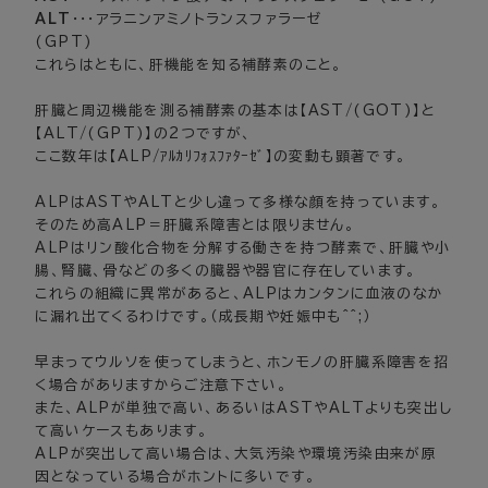
ALT
・・・アラニンアミノトランスファラーゼ
(GPT)
これらはともに、肝機能を知る補酵素のこと。
肝臓と周辺機能を測る補酵素の基本は【AST/(GOT)】と
【ALT/(GPT)】の2つですが、
ここ数年は【ALP/ｱﾙｶﾘﾌｫｽﾌｧﾀｰｾﾞ】の変動も顕著です。
ALPはASTやALTと少し違って多様な顔を持っています。
そのため高ALP＝肝臓系障害とは限りません。
ALPはリン酸化合物を分解する働きを持つ酵素で、肝臓や小
腸、腎臓、骨などの多くの臓器や器官に存在しています。
これらの組織に異常があると、ALPはカンタンに血液のなか
に漏れ出てくるわけです。（成長期や妊娠中も^^;）
早まってウルソを使ってしまうと、ホンモノの肝臓系障害を招
く場合がありますからご注意下さい。
また、ALPが単独で高い、あるいはASTやALTよりも突出し
て高いケースもあります。
ALPが突出して高い場合は、大気汚染や環境汚染由来が原
因となっている場合がホントに多いです。