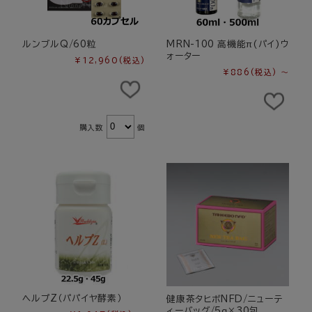
ルンブルQ/60粒
MRN-100 高機能π(パイ)ウ
ォーター
¥12,960
(税込)
¥886
(税込)
～
購入数
個
ヘルプZ（パパイヤ酵素）
健康茶タヒボNFD/ニューテ
ィーバッグ/5ｇ×30包