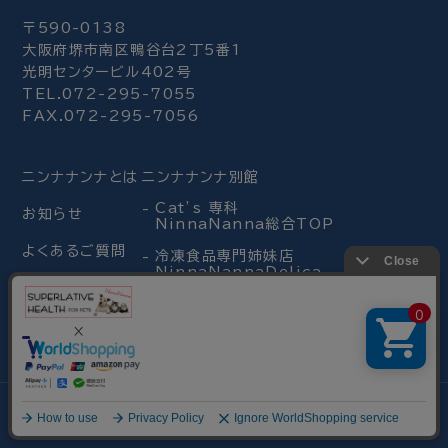
〒590-0138
大阪府堺市南区鴨谷台2丁5番1
光明センタービル402号
TEL.072-295-7055
FAX.072-295-7056
ニンナナンナとは
ニンナナンナ別館
Cat’s 専科
お知らせ
NinnaNanna総合TOP
よくあるご質問
冷凍食品専門姉妹店
NinnaNannaDelica
送料・手数料
ストックフード支援
お支払い方法
絞り込み
小さな命のために
検索
お客様の声
本日PM 0:00 までのご注文で