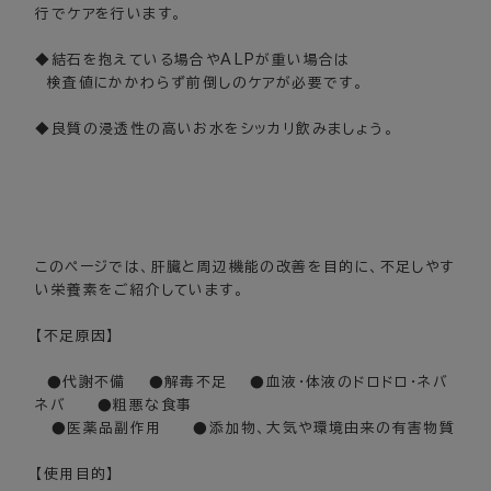
行でケアを行います。
◆結石を抱えている場合やALPが重い場合は
検査値にかかわらず前倒しのケアが必要です。
◆良質の浸透性の高いお水をシッカリ飲みましょう。
このページでは、肝臓と周辺機能の改善を目的に、不足しやす
い栄養素をご紹介しています。
【不足原因】
●代謝不備 ●解毒不足 ●血液･体液のドロドロ・ネバ
ネバ ●粗悪な食事
●医薬品副作用 ●添加物、大気や環境由来の有害物質
【使用目的】