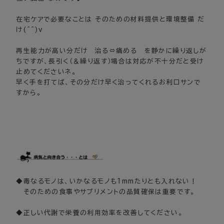
在宅ケアで必要なことは そのための材料提供と環境整備 だ
け(^^)v
再生能力が高い分だけ 治る⇔痛める を静かに繰り返しが
ちですが、長引く（＆繰り返す）場合は対応が不十分だと受け
止めてくださいネ。
早く手を打てば、その分だけ早く治ってくれるお利口サンで
すから。
◆毒なるモノは、いかなるモノも1mmたりとも入れない！
そのための食事やサプリメントの品質確保は重要です。
◆正しい代謝で栄養の利用効率を改善してください。