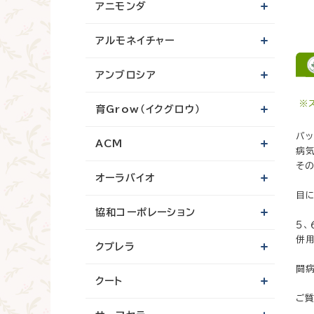
アニモンダ
アルモネイチャー
アンブロシア
※
育Grow（イクグロウ）
バ
ACM
病
そ
オーラバイオ
目
協和コーポレーション
５
併
クプレラ
闘
クート
ご