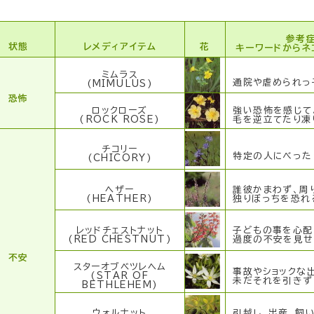
参考
状態
レメディアイテム
花
キーワードからネ
ミムラス
通院や虐められっ
(MIMULUS)
恐怖
ロックローズ
強い恐怖を感じて
(ROCK ROSE)
毛を逆立てたり凍
チコリー
特定の人にべったり
(CHICORY)
ヘザー
誰彼かまわず、周り
(HEATHER)
独りぼっちを恐れ
レッドチェストナット
子どもの事を心配
(RED CHESTNUT)
過度の不安を見せ
不安
スターオブベツレヘム
事故やショックな
(STAR OF
未だそれを引きず
BETHLEHEM)
ウォルナット
引越し、出産、飼い