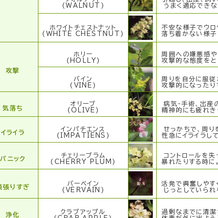
(WALNUT)
うまく適応できな
ホワイトチェストナット
不安な様子でウロ
(WHITE CHESTNUT)
落ち着かない様子
ホリー
周囲への嫌悪感や、
(HOLLY)
攻撃的な態度をと
攻撃
バイン
周りを自分に服従
(VINE)
攻撃的になったり
オリーブ
病気・手術、出産
気落ち
(OLIVE)
精神的にも疲れき
インパチエンス
せっかちで、周り
イライラ
(IMPATIENS)
性急にイライラして
チェリープラム
コントロールを失
パニック
(CHERRY PLUM)
暴れたりする時に
バーベイン
活発で興奮しやすく
頑張りすぎ
(VERVAIN)
じっとしていられ
クラブアップル
過剰なまでに清潔
浄化