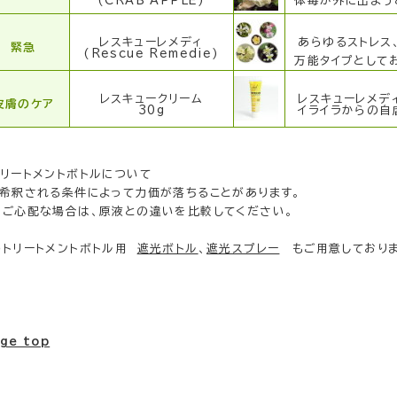
(CRAB APPLE)
体毒が外に出よう
レスキューレメディ
あらゆるストレス、
緊急
(Rescue Remedie)
万能タイプとして
レスキュークリーム
レスキューレメディ
皮膚のケア
30g
イライラからの自虐
トリートメントボトルについて
希釈される条件によって力価が落ちることがあります。
心配な場合は、原液との違いを比較してください。
トリートメントボトル用
遮光ボトル
、
遮光スプレー
もご用意しておりま
ge top