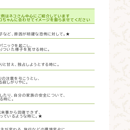
症例はネコさん中心にご紹介しています
コちゃんに合わせてイメージを膨らませてください
子など、原因が明確な恐怖に対して。★
パニックを起こし、
りついた様子を見せる時に。
と甘え、独占しようとする時に。
の注意を引こうとし、
る寂しがりやに。
したり、自分の家族の安全について、
る時に。
出来事から回復できず、
っているような時に。★
主が変わる、旅行などの環境変化に、