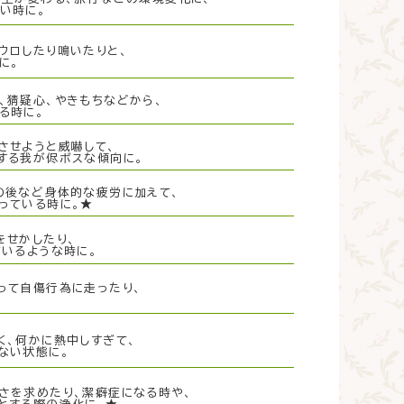
い時に。
ウロしたり鳴いたりと、
に。
猜疑心、やきもちなどから、
る時に。
させようと威嚇して、
する我が侭ボスな傾向に。
の後など身体的な疲労に加えて、
っている時に。★
をせかしたり、
いるような時に。
って自傷行為に走ったり、
。
、何かに熱中しすぎて、
ない状態に。
さを求めたり、潔癖症になる時や、