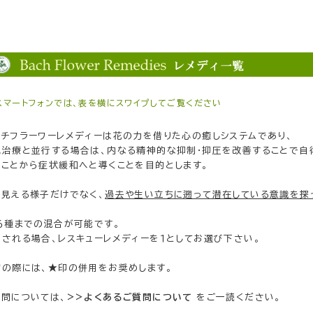
スマートフォンでは、表を横にスワイプしてご覧ください
ッチフラーワーレメディーは花の力を借りた心の癒しシステムであり、
気治療と並行する場合は、内なる精神的な抑制・抑圧を改善することで自
のことから症状緩和へと導くことを目的とします。
に見える様子だけでなく、
過去や生い立ちに遡って潜在している意識を探
、６種までの混合が可能です。
用される場合、レスキューレメディーを１としてお選び下さい。
病の際には、★印の併用をお奨めします。
質問については、
>>よくあるご質問について
をご一読ください。