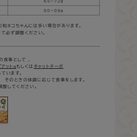
65～72g
80～89g
の和ネコちゃんには多い場合があります。
せて必ず調整ください。
の食事として 、
アットα
もしくは
キャットチーボ
しています。
や そのときの体調に応じて食事をします。
調整してください。