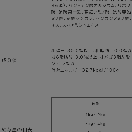
B6源）、パントテン酸カルシウム、リボフ
酸、硫酸第一鉄、亜鉛アミノ酸、硫酸亜鉛
ミノ酸、硫酸マンガン、マンガンアミノ酸
キス、スペアミントエキス
粗蛋白 30.0％以上、粗脂肪 10.0％
ガ6脂肪酸 3.0％以上、オメガ3脂肪酸 
成分値
ン 0.2％以上
代謝エネルギー327kcal/100g
体重
1kg～2kg
3kg～4kg
給与量の目安