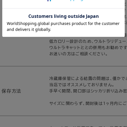
胃腸の成長に合わせた食べ方を守ること
必ず、生後６ヶ月令までは「食べたいとき
１食あたりの満腹量を算出して、４～６食
ウンチの後半が緩むようであれば、食べ
れません。
幼少期の無理は半年後のアレルギー体質
低カロリー設計のため、ウルトラリデュー
ウルトラキャットととの併用もお勧めです
お迷いの方はご相談ください。
冷蔵庫保管による結露の問題は、僅かで
当店ではオススメしておりません。
保存方法
手早く開閉、開口部はシッカリ折り込み
サイズに関わらず、開封後は1ヶ月内にご