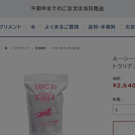
午前中までのご注文は当日発送
プリメント
水
よくあるご質問
送料・手数料
お
猫
ドライフード
穀物使用
チキンが入っているもの
ルーシー
トラリデ
価格:
¥2,64
数量: