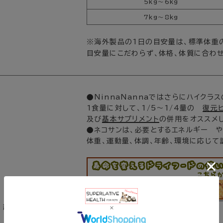
5kg～6kg
7kg～8kg
※海外製品の1日の目安量は、標準体重
目安量にこだわらず、体格、体質に合わ
●NinnaNannaではさらにハイクラス
1食量に対して、1/5～1/4量の
復元ピ
及び
基本サプリメント
の併用をオススメ
●ネコサンは、必要とするエネルギー 
体重、運動量、体調、年齢、環境に応じて
給仕方法
●子猫ちゃんの場合