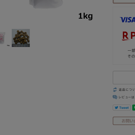
一
そ
返品につ
レビューは