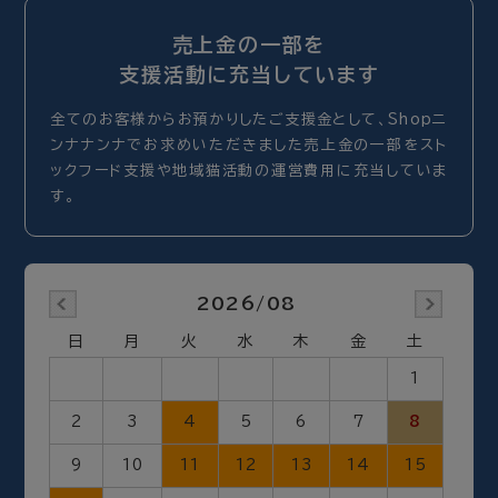
売上金の一部を
支援活動に充当しています
全てのお客様からお預かりしたご支援金として、Shopニ
ンナナンナでお求めいただきました売上金の一部をスト
ックフード支援や地域猫活動の運営費用に充当していま
す。
2026/08
日
月
火
水
木
金
土
1
2
3
4
5
6
7
8
9
10
11
12
13
14
15