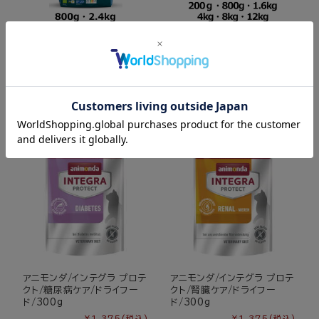
ヤラー/オーガニックキャット
アーガイルディッシュ/ワトル
フード/フィッシュ
キャット
¥4,378
(税込)
～
¥1,012
(税込)
～
アニモンダ/インテグラ プロテ
アニモンダ/インテグラ プロテ
クト/糖尿病ケア/ドライフー
クト/腎臓ケア/ドライフー
ド/300g
ド/300g
¥1,375
(税込)
¥1,375
(税込)