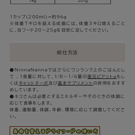
1カップ(200ml)=約96g
※体重7キロを超える成猫には、体重3キロ増えるごと
に、当フード20～25gを目安に足してください。
給仕方法
●NinnaNannaではさらにワンランク上のごはんとし
て 、1食量に対して、1/8～1/6量の
復元ピアットα
もし
くは
キャットチーボ
及び
基本サプリメント
の併用をおすす
めしています。
●ネコさんは必要とするエネルギーやそのときの体調に
応じて食事をします。
体重、運動量、体調、年齢、環境に応じて調整してくださ
い。