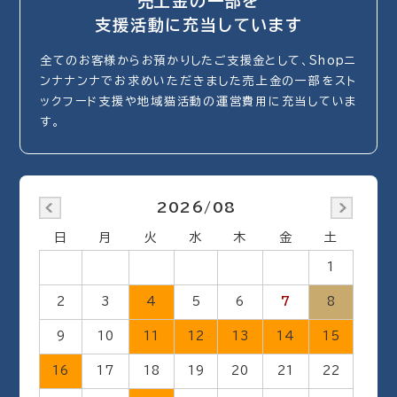
売上金の一部を
支援活動に充当しています
全てのお客様からお預かりしたご支援金として、Shopニ
ンナナンナでお求めいただきました売上金の一部をスト
ックフード支援や地域猫活動の運営費用に充当していま
す。
2026/08
日
月
火
水
木
金
土
1
2
3
4
5
6
7
8
9
10
11
12
13
14
15
16
17
18
19
20
21
22