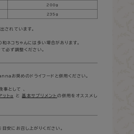
200ｇ
235ｇ
算出されています。
の和ネコちゃんには多い場合があります。
せて必ず調整ください。
annaお奨めのドライフードと併用ください。
食事として 、
アットα
と
基本サプリメント
の併用をオススメし
を目安にお召し上がりください。