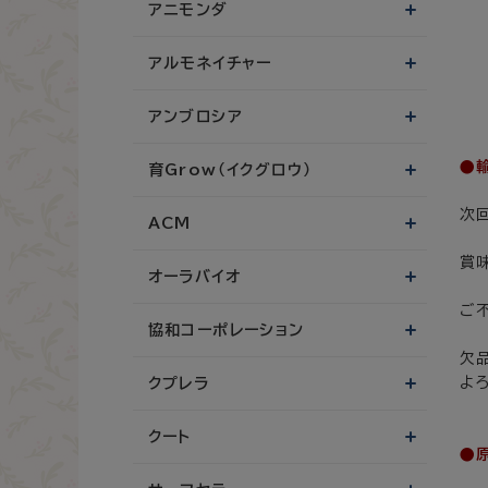
アニモンダ
アルモネイチャー
アンブロシア
●
育Grow（イクグロウ）
次
ACM
賞
オーラバイオ
ご
協和コーポレーション
欠
よ
クプレラ
クート
●