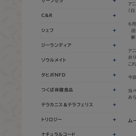
サーフセラ
ア
（
C&R
6
シェフ
旧
新
ジーランディア
ア
お
ソウルメイト
こ
タヒボNFD
今
つくば保健食品
当
あ
テラカニス＆テラフェリス
トリロジー
ム
ナチュラルコード