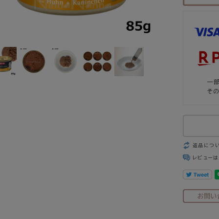
一
そ
返品につ
レビューは