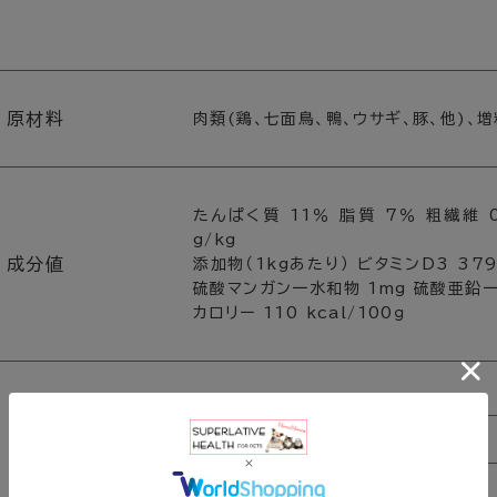
原材料
肉類(鶏、七面鳥、鴨、ウサギ、豚、他)、
たんぱく質 11％ 脂質 7％ 粗繊維 0
g/kg
成分値
添加物（1kgあたり） ビタミンD3 379
硫酸マンガン一水和物 1mg 硫酸亜鉛一水
カロリー 110 kcal/100ｇ
体重
3.0kg