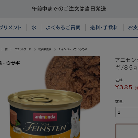
午前中までのご注文は当日発送
プリメント
水
よくあるご質問
送料・手数料
お
猫
ウエットフード
総合栄養食
チキンが入っているもの
アニモン
ギ/85g
価格:
¥385
(
数量: