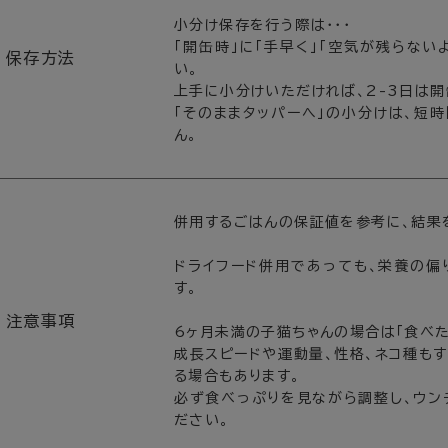
小分け保存を行う際は・・・
「開缶時」に「手早く」「空気が残らな
保存方法
い。
上手に小分けいただければ、2-3日は開
「そのままタッパーへ」の小分けは、短
ん。
併用するごはんの保証値を参考に、結果
ドライフード併用であっても、栄養の偏
す。
注意事項
6ヶ月未満の子猫ちゃんの場合は「食べた
成長スピードや運動量、性格、ネコ種も
る場合もあります。
必ず食べっぷりを見ながら調整し、ウン
ださい。