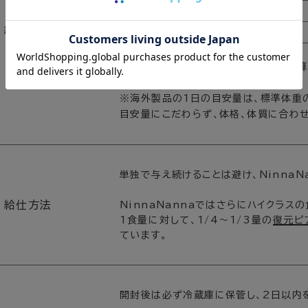
4.0kg
給与量の目安
5.0kg
注意：目安量は１日の必要カロリーから
栄養バランスは考慮されていません。
※海外製品の1日の目安量は、標準体重
目安量にこだわらず、体格、体質に合わ
単独で与え続けることは避け、NinnaN
給仕方法
NinnaNannaではさらにハイクラスの
1食量に対して、1/4～1/3量の
復元ピ
ています。
開封後は必ず冷蔵庫に保管し、2日以内