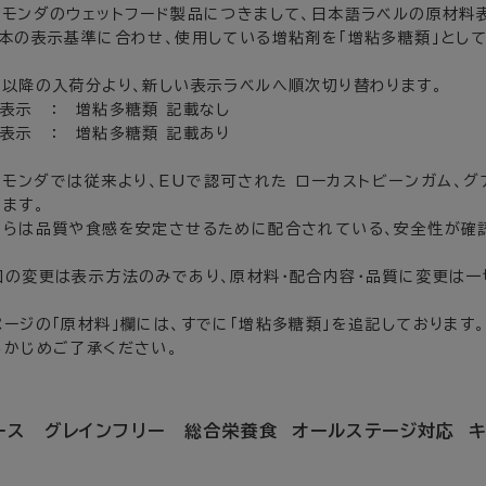
ニモンダのウェットフード製品につきまして、日本語ラベルの原材料
日本の表示基準に合わせ、使用している増粘剤を「増粘多糖類」として
月以降の入荷分より、新しい表示ラベルへ順次切り替わります。
表示 ： 増粘多糖類 記載なし
表示 ： 増粘多糖類 記載あり
ニモンダでは従来より、EUで認可された ローカストビーンガム、グ
ります。
れらは品質や食感を安定させるために配合されている、安全性が確
回の変更は表示方法のみであり、原材料・配合内容・品質に変更は一
ページの「原材料」欄には、すでに「増粘多糖類」を追記しております。
らかじめご了承ください。
ース グレインフリー 総合栄養食 オールステージ対応 キ