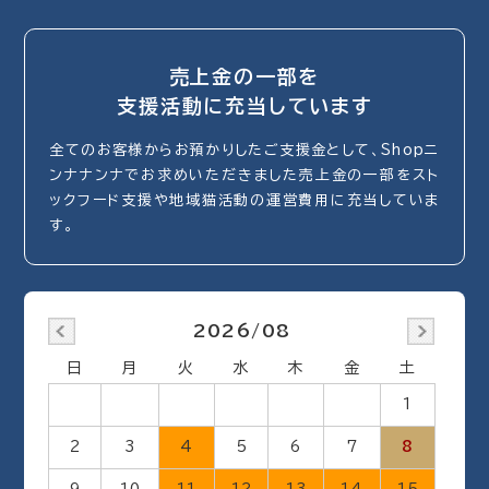
売上金の一部を
支援活動に充当しています
全てのお客様からお預かりしたご支援金として、Shopニ
ンナナンナでお求めいただきました売上金の一部をスト
ックフード支援や地域猫活動の運営費用に充当していま
す。
2026/08
日
月
火
水
木
金
土
1
2
3
4
5
6
7
8