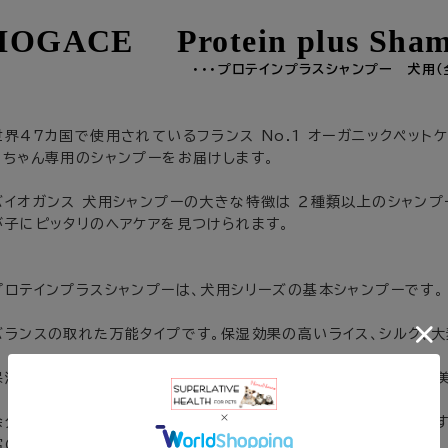
IOGACE Protein plus Sha
・・・プロテインプラスシャンプー 犬用
世界47カ国で使用されているフランス No.1 オーガニックペットケ
ンちゃん専用のシャンプーをお届けします。
バイオガンス 犬用シャンプーの大きな特徴は ２種類以上のシャンプ
が子にピッタリのヘアケアを見つけられます。
プロテインプラスシャンプーは、犬用シリーズの基本シャンプーです。
バランスの取れた万能タイプです。保湿効果の高いライス、シルク、大
保湿・補修・保護のトリプルアクションで、しっとりと滑らか肌触りの
余分な皮脂や汚れを落としながら、栄養補給と水分補給してくれま
常のお手入れにもダメージヘア対策にもお薦めします。