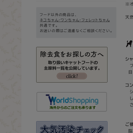
※
フード以外の商品は、
天
ネコちゃん・ワンちゃん・フェレットちゃん
共通です。
お迷いの際はご遠慮なくご相談ください。
シ
プ
目
コ
シ
し
さ
ご
脂