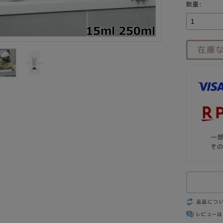
数量:
一
そ
返品につ
レビューは