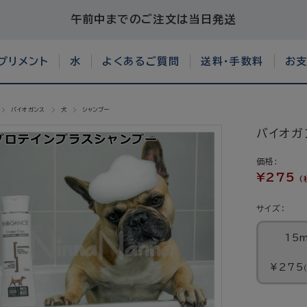
午前中までのご注文は当日発送
プリメント
水
よくあるご質問
送料・手数料
お
バイオガンス
犬
シャンプー
バイオガ
価格:
¥275
(
サイズ：
15m
¥275