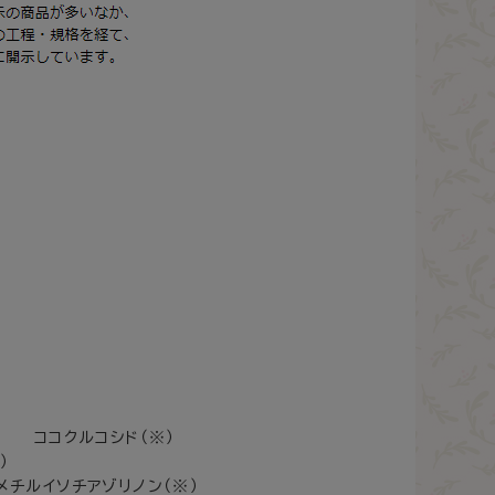
） ココクルコシド（※）
）
チルイソチアゾリノン（※）