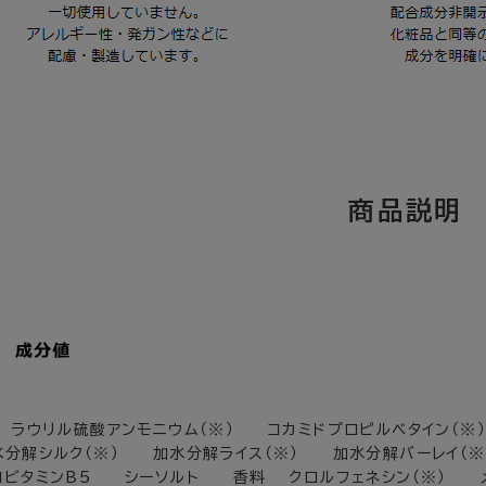
 ラウリル硫酸アンモニウム（※） コカミドプロピルベタイン（※
水分解シルク（※） 加水分解ライス（※） 加水分解バーレイ（※
ロビタミンB5 シーソルト 香料 クロルフェネシン（※） メ