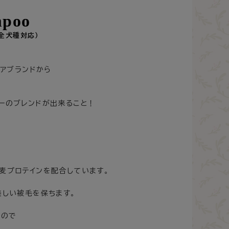
mpoo
（全犬種対応）
アブランド​から
ーのブレンドが出来ること！
麦プロテインを配合しています。
美しい被毛を保ちます。
すので