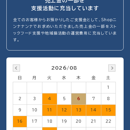
売上金の一部を
支援活動に充当しています
全てのお客様からお預かりしたご支援金として、Shopニ
ンナナンナでお求めいただきました売上金の一部をスト
ックフード支援や地域猫活動の運営費用に充当していま
す。
2026/08
日
月
火
水
木
金
土
1
2
3
4
5
6
7
8
9
10
11
12
13
14
15
16
17
18
19
20
21
22