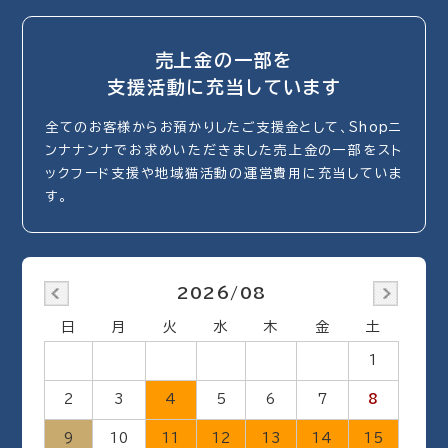
売上金の一部を
支援活動に充当しています
全てのお客様からお預かりしたご支援金として、Shopニ
ンナナンナでお求めいただきました売上金の一部をスト
ックフード支援や地域猫活動の運営費用に充当していま
す。
2026/08
日
月
火
水
木
金
土
1
2
3
4
5
6
7
8
9
10
11
12
13
14
15