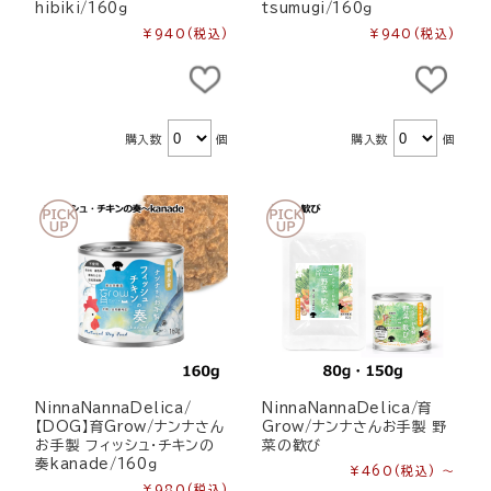
hibiki/160ｇ
tsumugi/160ｇ
¥940
(税込)
¥940
(税込)
購入数
個
購入数
個
NinnaNannaDelica/
NinnaNannaDelica/育
【DOG】育Grow/ナンナさん
Grow/ナンナさんお手製 野
お手製 フィッシュ・チキンの
菜の歓び
奏kanade/160ｇ
¥460
(税込)
～
¥980
(税込)