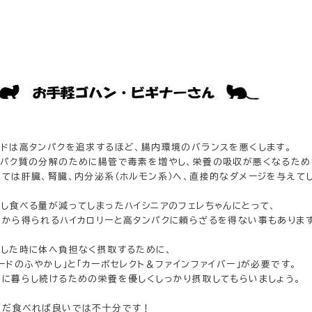
ードは高タンパクを追求するほど、腸内環境のバランスを悪くします。
ンパク質の分解のために腸管で毒素を増やし、栄養の吸収が悪くなるため
いては肝臓、腎臓、内分泌系（ホルモン系）へ、直接的なダメージを与えて
かし食べる量が減ってしまったハイシニアのフェレちゃんにとって、
口から得られるハイカロリーと高タンパクに頼らざるを得ない事もあります
うした時に体へ負担なく摂取するために、
ードのふやかし」と「カーボセレクト＆ファインファイバー」が必要です。
康に暮らし続けるための栄養を優しくしっかり摂取してもらいましょう。
だ食べれば良いでは不十分です！