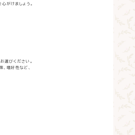
を心がけましょう。
をお選びください。
策、嗜好性など、