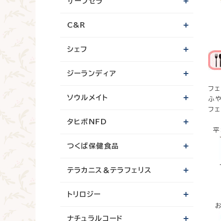
サーフセラ
C&R
シェフ
ジーランディア
フ
ソウルメイト
ふ
フ
タヒボNFD
平
つくば保健食品
テラカニス＆テラフェリス
トリロジー
お
ナチュラルコード