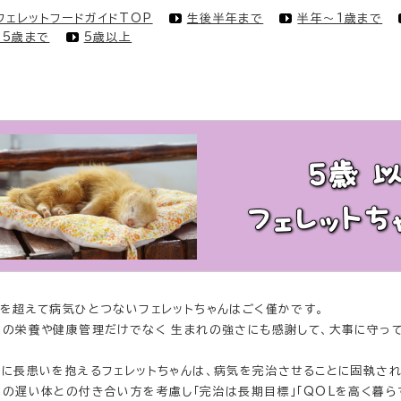
フェレットフードガイドTOP
生後半年まで
半年～1歳まで
～5歳まで
5歳以上
歳を超えて病気ひとつないフェレットちゃんはごく僅かです。
々の栄養や健康管理だけでなく 生まれの強さにも感謝して、大事に守っ
でに長患いを抱えるフェレットちゃんは、病気を完治させることに固執され
応の遅い体との付き合い方を考慮し「完治は長期目標」「QOLを高く暮ら