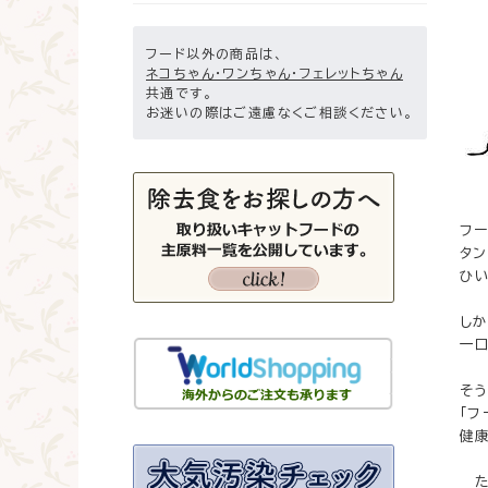
フード以外の商品は、
ネコちゃん・ワンちゃん・フェレットちゃん
共通です。
お迷いの際はご遠慮なくご相談ください。
フ
タ
ひ
し
一
そ
「フ
健
た