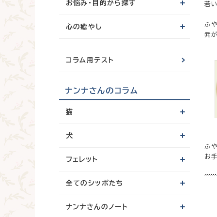
お悩み・目的から探す
若
ふ
心の癒やし
発
コラム用テスト
ナンナさんのコラム
猫
犬
ふ
お
フェレット
全てのシッポたち
ナンナさんのノート