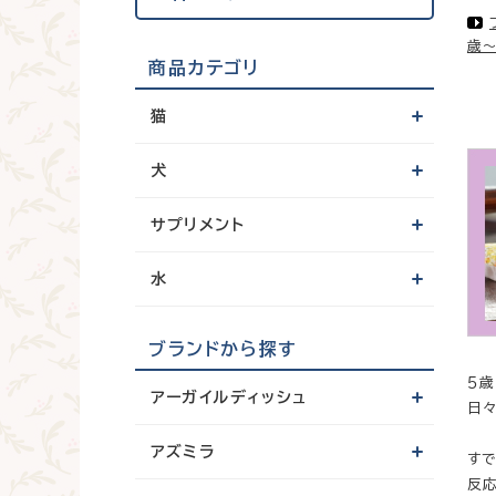
歳
商品カテゴリ
猫
犬
サプリメント
水
ブランドから探す
５
アーガイルディッシュ
日
アズミラ
す
反