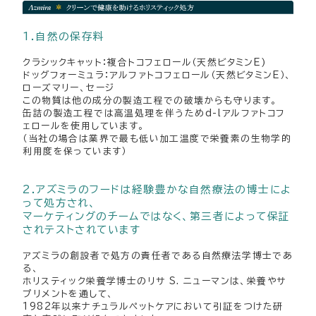
1.自然の保存料
クラシックキャット：複合トコフェロール（天然ビタミンE)
ドッグフォーミュラ：アルファトコフェロール（天然ビタミンE）、
ローズマリー、セージ
この物質は他の成分の製造工程での破壊からも守ります。
缶詰の製造工程では高温処理を伴うためd-lアルファトコフ
ェロールを使用しています。
（当社の場合は業界で最も低い加工温度で栄養素の生物学的
利用度を保っています）
2.アズミラのフードは経験豊かな自然療法の博士によ
って処方され、
マーケティングのチームではなく、第三者によって保証
されテストされています
アズミラの創設者で処方の責任者である自然療法学博士であ
る、
ホリスティック栄養学博士のリサ S. ニューマンは、栄養やサ
プリメントを通して、
1982年以来ナチュラルペットケアにおいて引証をつけた研