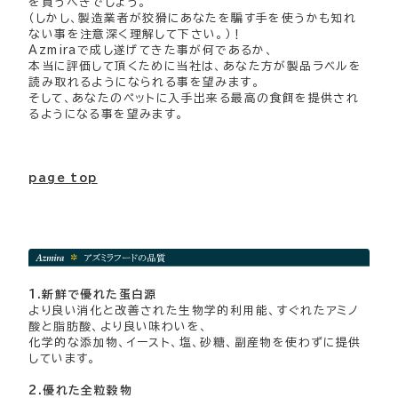
を買うべきでしょう。
（しかし、製造業者が狡猾にあなたを騙す手を使うかも知れ
ない事を注意深く理解して下さい。）！
Azmiraで成し遂げてきた事が何であるか、
本当に評価して頂くために当社は、あなた方が製品ラベルを
読み取れるようになられる事を望みます。
そして、あなたのペットに入手出来る最高の食餌を提供され
るようになる事を望みます。
page top
1.新鮮で優れた蛋白源
より良い消化と改善された生物学的利用能、すぐれたアミノ
酸と脂肪酸、より良い味わいを、
化学的な添加物、イースト、塩、砂糖、副産物を使わずに提供
しています。
2.優れた全粒穀物