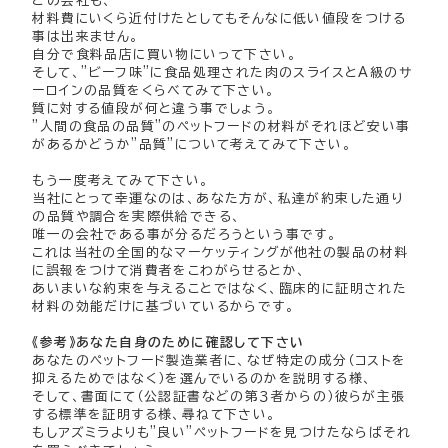
どの会社も、
材料費にいくら近付けたとしてもそんなに低い値段をつける
事は出来ません。
自分で食料品店に買い物にいって下さい。
そして、”ビーフ味”に食品処理された肉のスライスとA級のサ
ーロインの品質をくらべてみて下さい。
質に対する値段が何と違う事でしょう。
”人間の食品の品質”のペットフードの材料がそれほど安い事
があるかどうか”品質”について考えてみて下さい。
もう一度考えてみて下さい。
当社にとって幸運なのは、あなた方が、私達が約束した通り
の品質や調合を実際供給できる、
唯一の会社である事が分るだろうという事です。
これは当社の全国的なマーケッティングが他社の製品の材料
に誤報をつけて消費者をこわがらせるとか、
あいまいな約束を与えることではなく、臨床的に証明された
材料の効能だけに基づいているからです。
《参考》あなた自身のために確認して下さい
あなたのペットフード製造業者に、なぜ特定の成分（コストを
抑えるためではなく）を選んでいるのかを説明する様、
そして、書面にて（公認証書などの第３者からの）彼らが主張
する標準を証明する様、尋ねて下さい。
もしアズミラよりも”良い”ペットフードを見つけたならばそれ