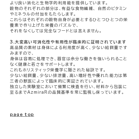
より良い消化と生物学的利用能を提供しています。
穀物のそれぞれの部分は、有益な食物繊維、 自然のビタミン
やミネラルの付加をもたらします。
これらはそれぞれの穀物自身が必要とするひとつひとつの栄
養素で作り上げた栄養のパズルで、
それをなくしては完全なフードとは言えません。
3.大変高い可消化性や有用性が臨床的に証明されています
高品質の素材は身体による利用度が高く、少ない給餌量です
みますので、
身体は容易に処理でき、器官は余分な働きを強いられること
なく健康と若さをサポートします。
これもホリスティック栄養学に隠された秘訣です。
少ない給餌量、少ない排泄量、高い嗜好性や優れた能力は第
三者の獣医によって臨床的に実証されています。
独立した実験室において頻繁に検査を行い、材料から包装に
至るまでAzmiraRの品質基準を常に監視し保っています。
page top