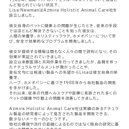
んど知られていない状況下、
Lisa NewmanはAzmira Holistic Animal Care社を
設立しました。
彼女自身のペットに健康上の問題が生じたとき、従来の手段
ではほとんど解決できないことを知った彼女は、
人間の栄養学、ホリスティックケア、ホメオパシーについて学
び、安全で効果的なプログラムを開発しました。
彼女が提供する情報は間もなく人々の間で評判となり、その
効果が実証されていきました。
設立以来獣医師と共同作業を行ってきましたが、品質を伴っ
たナチュラルサプルメントが無かったことや、
宣伝文句とは程遠い製品への失望からLisaは彼女自身の栄
養学、
ハーブ、ホメオパシーに基づき1988年から自社製品の開発
を手がけました。
それ以来、従来の代替ヘルスケアや医療に見放された多くの
ペットの健康や行動上の問題を改善してきました。
Azmira Holistic Animal Care社は実績のあるナチュラ
ル製品の研究者によって処方された製品を開発できる、
数少ないメーカーのひとつです。
他社の模倣や流行の追随によるものではなく独自の研究に基