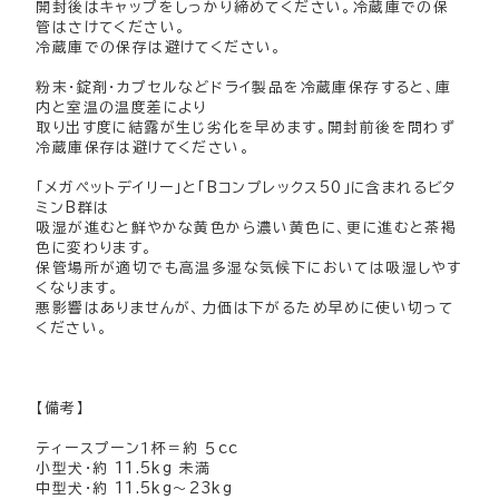
開封後はキャップをしっかり締めてください。冷蔵庫での保
管はさけてください。
冷蔵庫での保存は避けてください。
粉末・錠剤・カプセルなどドライ製品を冷蔵庫保存すると、庫
内と室温の温度差により
取り出す度に結露が生じ劣化を早めます。開封前後を問わず
冷蔵庫保存は避けてください。
「メガペットデイリー」と「Bコンプレックス50」に含まれるビタ
ミンB群は
吸湿が進むと鮮やかな黄色から濃い黄色に、更に進むと茶褐
色に変わります。
保管場所が適切でも高温多湿な気候下においては吸湿しやす
くなります。
悪影響はありませんが、力価は下がるため早めに使い切って
ください。
【備考】
ティースプーン１杯＝約 ５cc
小型犬・約 11.5kg 未満
中型犬・約 11.5kg～23kg