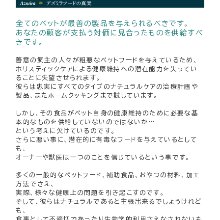
全てのペットが最善の製品を与えられるべきです。
あなたの顧客が支払う対価に見合ったものを供給すべ
きです。
善意の飼主の人々が粗悪なペットフードを与えているため、
ホリスティックケアによる健康維持への潜在能力を失ってい
ることに失望させられます。
彼らは忠実にすべてのタイプのナチュラルケアの治療計画や
製品、またホームクッキングまで試しています。
しかし、その食品がペット自身の健康維持のために必要な基
本的なものを供給していないのではないか…
という考えに欠けているのです。
さらに悪い事に、潜在的に有毒なフードを与えているとして
も、
オーナーや獣医は一つのことを信じているという事です。
多くの一般的なペットフード、補助食品、おやつの材料、加工
方法でさえ、
実際、様々な健康上の問題を引き起こすのです。
そして、彼らはナチュラルであると主張出来るでしょうけれど
も、
食事として不適切であったり生物学的利用さえなされないも