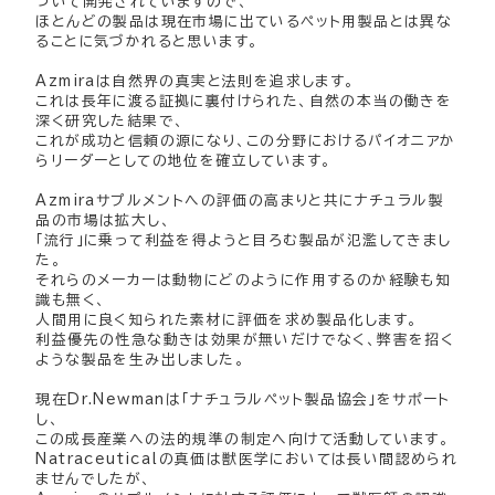
づいて開発されていますので、
ほとんどの製品は現在市場に出ているペット用製品とは異な
ることに気づかれると思います。
Azmiraは自然界の真実と法則を追求します。
これは長年に渡る証拠に裏付けられた、自然の本当の働きを
深く研究した結果で、
これが成功と信頼の源になり、この分野におけるパイオニアか
らリーダーとしての地位を確立しています。
Azmiraサプルメントへの評価の高まりと共にナチュラル製
品の市場は拡大し、
「流行」に乗って利益を得ようと目ろむ製品が氾濫してきまし
た。
それらのメーカーは動物にどのように作用するのか経験も知
識も無く、
人間用に良く知られた素材に評価を求め製品化します。
利益優先の性急な動きは効果が無いだけでなく、弊害を招く
ような製品を生み出しました。
現在Dr.Newmanは「ナチュラルペット製品協会」をサポート
し、
この成長産業への法的規準の制定へ向けて活動しています。
Natraceuticalの真価は獣医学においては長い間認められ
ませんでしたが、