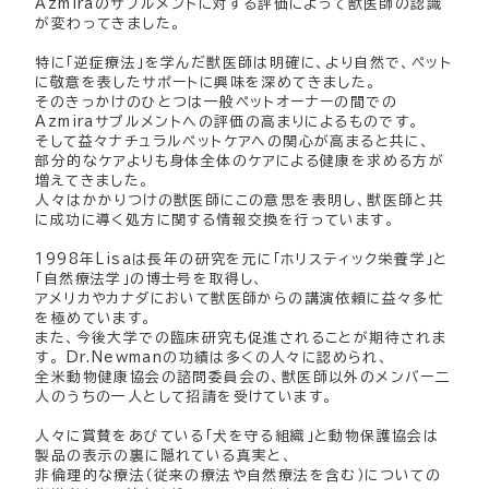
Azmiraのサプルメントに対する評価によって獣医師の認識
が変わってきました。
特に「逆症療法」を学んだ獣医師は明確に、より自然で、ペット
に敬意を表したサポートに興味を深めてきました。
そのきっかけのひとつは一般ペットオーナーの間での
Azmiraサプルメントへの評価の高まりによるものです。
そして益々ナチュラルペットケアへの関心が高まると共に、
部分的なケアよりも身体全体のケアによる健康を求める方が
増えてきました。
人々はかかりつけの獣医師にこの意思を表明し、獣医師と共
に成功に導く処方に関する情報交換を行っています。
1998年Lisaは長年の研究を元に「ホリスティック栄養学」と
「自然療法学」の博士号を取得し、
アメリカやカナダにおいて獣医師からの講演依頼に益々多忙
を極めています。
また、今後大学での臨床研究も促進されることが期待されま
す。 Dr.Newmanの功績は多くの人々に認められ、
全米動物健康協会の諮問委員会の、獣医師以外のメンバー二
人のうちの一人として招請を受けています。
人々に賞賛をあびている「犬を守る組織」と動物保護協会は
製品の表示の裏に隠れている真実と、
非倫理的な療法（従来の療法や自然療法を含む）についての