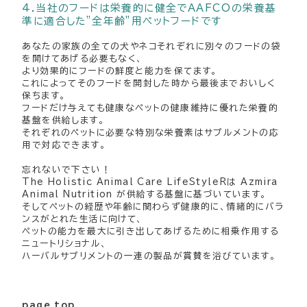
4.当社のフードは栄養的に健全でAAFCOの栄養基
準に適合した”全年齢”用ペットフードです
あなたの家族の全ての犬やネコそれぞれに別々のフードの袋
を開けてあげる必要もなく、
より効果的にフードの鮮度と能力を保てます。
これによってそのフードを開封した時から最後までおいしく
保ちます。
フードだけ与えても健康なペットの健康維持に優れた栄養的
基盤を供給します。
それぞれのペットに必要な特別な栄養素はサプルメントの応
用で対応できます。
忘れないで下さい！
The Holistic Animal Care LifeStyleRは Azmira
Animal Nutrition が供給する基盤に基づいています。
そしてペットの経歴や年齢に関わらず健康的に、情緒的にバラ
ンスがとれた生活に向けて、
ペットの能力を最大に引き出してあげるために相乗作用する
ニュートリショナル、
ハーバルサプリメントの一連の製品が賞賛を浴びています。
page top