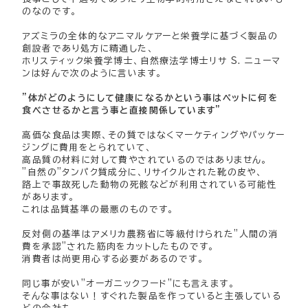
のなのです。
アズミラの全体的なアニマルケアーと栄養学に基づく製品の
創設者であり処方に精通した、
ホリスティック栄養学博士、自然療法学博士リサ S. ニューマ
ンは好んで次のように言います。
”体がどのようにして健康になるかという事はペットに何を
食べさせるかと言う事と直接関係しています”
高価な食品は実際、その質ではなくマーケティングやパッケー
ジングに費用をとられていて、
高品質の材料に対して費やされているのではありません。
”自然の”タンパク質成分に、リサイクルされた靴の皮や、
路上で事故死した動物の死骸などが利用されている可能性
があります。
これは品質基準の最悪のものです。
反対側の基準はアメリカ農務省に等級付けられた”人間の消
費を承認”された筋肉をカットしたものです。
消費者は尚更用心する必要があるのです。
同じ事が安い”オーガニックフード”にも言えます。
そんな事はない！すぐれた製品を作っていると主張している