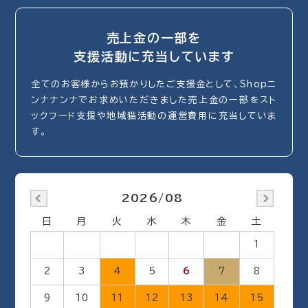
売上金の一部を
支援活動に充当しています
全てのお客様からお預かりしたご支援金として、Shopニ
ンナナンナでお求めいただきました売上金の一部をスト
ックフード支援や地域猫活動の運営費用に充当していま
す。
2026/08
日
月
火
水
木
金
土
1
2
3
4
5
6
7
8
9
10
11
12
13
14
15