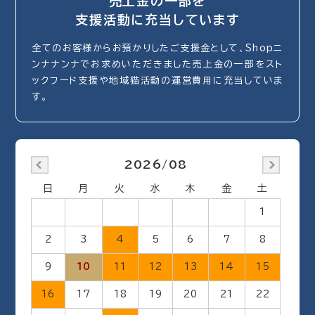
売上金の一部を
支援活動に充当しています
全てのお客様からお預かりしたご支援金として、Shopニ
ンナナンナでお求めいただきました売上金の一部をスト
ックフード支援や地域猫活動の運営費用に充当していま
す。
2026/08
日
月
火
水
木
金
土
1
2
3
4
5
6
7
8
9
10
11
12
13
14
15
16
17
18
19
20
21
22